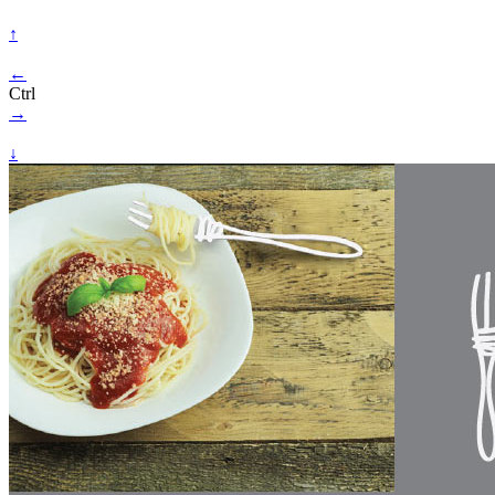
↑
←
Ctrl
→
↓