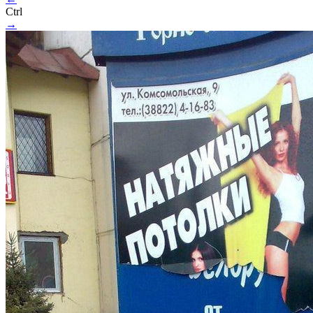
Ctrl
→