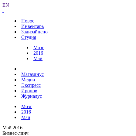
EN
Новое
Инвентарь
Задизайнено
Студия
Мозг
2016
Май
Магазинус
Медиа
Экспресс
Иронов
Журналус
Мозг
2016
Май
Май 2016
Бизнес-линч