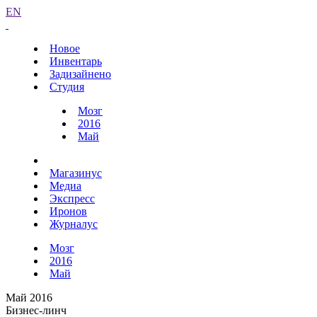
EN
Новое
Инвентарь
Задизайнено
Студия
Мозг
2016
Май
Магазинус
Медиа
Экспресс
Иронов
Журналус
Мозг
2016
Май
Май 2016
Бизнес-линч