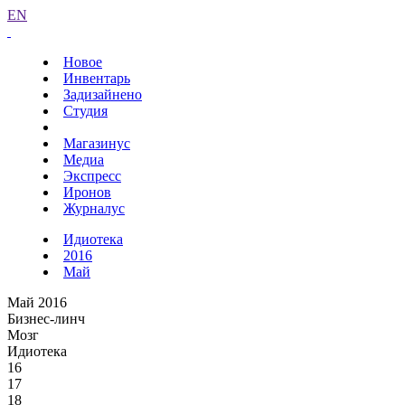
EN
Новое
Инвентарь
Задизайнено
Студия
Магазинус
Медиа
Экспресс
Иронов
Журналус
Идиотека
2016
Май
Май 2016
Бизнес-линч
Мозг
Идиотека
16
17
18