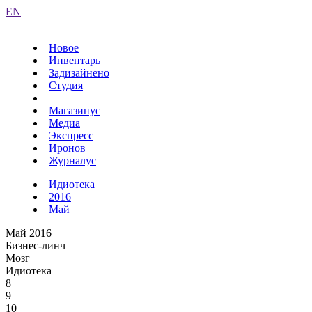
EN
Новое
Инвентарь
Задизайнено
Студия
Магазинус
Медиа
Экспресс
Иронов
Журналус
Идиотека
2016
Май
Май 2016
Бизнес-линч
Мозг
Идиотека
8
9
10