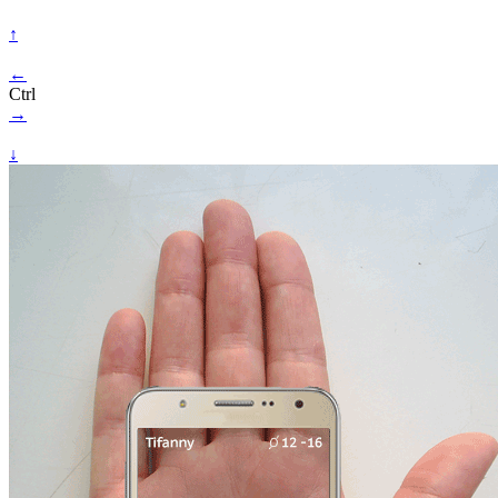
↑
←
Ctrl
→
↓