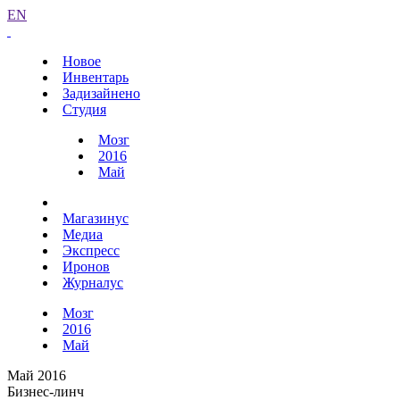
EN
Новое
Инвентарь
Задизайнено
Студия
Мозг
2016
Май
Магазинус
Медиа
Экспресс
Иронов
Журналус
Мозг
2016
Май
Май 2016
Бизнес-линч