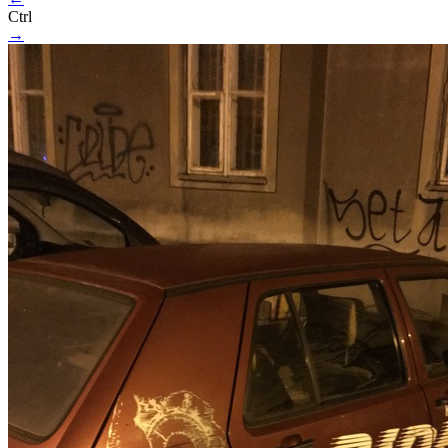
Ctrl
→