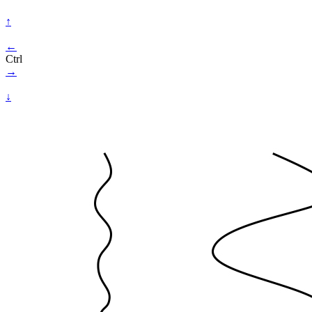
↑
←
Ctrl
→
↓