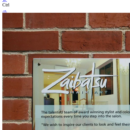
Ctrl
→