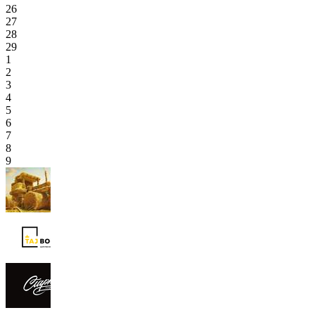
26
27
28
29
1
2
3
4
5
6
7
8
9