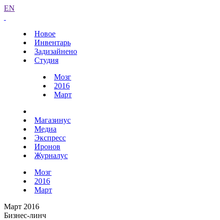
EN
Новое
Инвентарь
Задизайнено
Студия
Мозг
2016
Март
Магазинус
Медиа
Экспресс
Иронов
Журналус
Мозг
2016
Март
Март 2016
Бизнес-линч