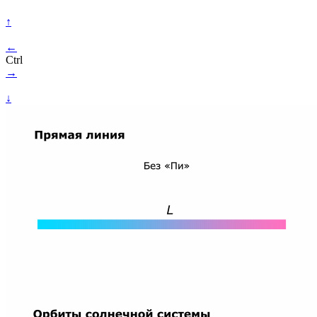
↑
←
Ctrl
→
↓