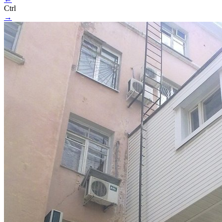
Ctrl
→