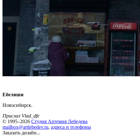
Ебеляши
Новосибирск.
Прислал Vlad_dfe
© 1995–2026
Студия Артемия Лебедева
mailbox@artlebedev.ru
,
адреса и телефоны
Заказать дизайн...