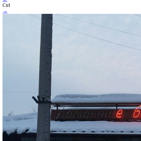
Ctrl
→