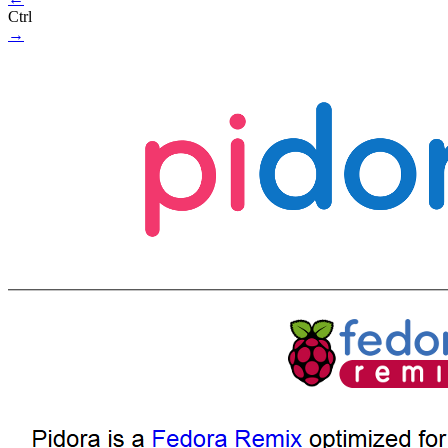
Ctrl
→