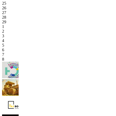
25
26
27
28
29
1
2
3
4
5
6
7
8