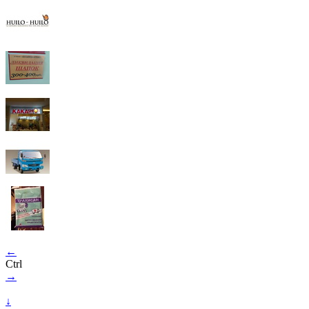
←
Ctrl
→
↓