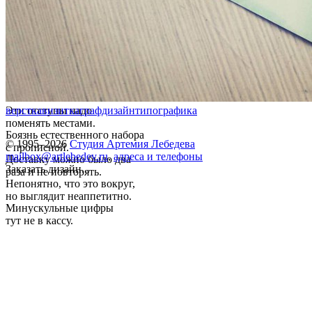
Эти отступы надо
верстка
визитка
графдизайн
типографика
поменять местами.
Боязнь естественного набора
© 1995–2026
Студия Артемия Лебедева
с прописной.
mailbox@artlebedev.ru
,
адреса и телефоны
Доставку можно было два
Заказать дизайн...
раза и не повторять.
Непонятно, что это вокруг,
но выглядит неаппетитно.
Минускульные цифры
тут не в кассу.