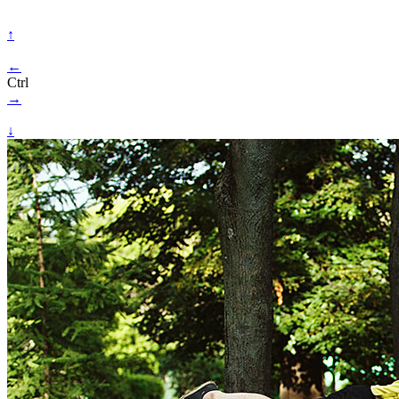
↑
←
Ctrl
→
↓