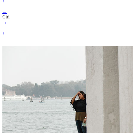
↑
←
Ctrl
→
↓