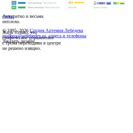
Аккуратно и весьма
схема
неплохо.
© 1995–2026
Студия Артемия Лебедева
Жаль только, что
mailbox@artlebedev.ru
,
адреса и телефоны
графическое упражнение
Заказать дизайн...
с тремя переходами в центре
не решено изящно.