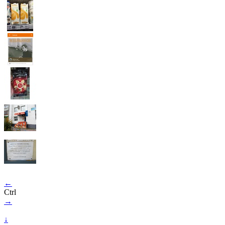
←
Ctrl
→
↓