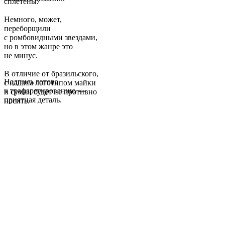
сплетены.
Немного, может,
переборщили
с ромбовидными звездами,
но в этом жанре это
не минус.
В отличие от бразильского,
Надпись готова
с нашим логотипом майки
к трафаретированию —
и сумки будет не противно
приятная деталь.
носить.