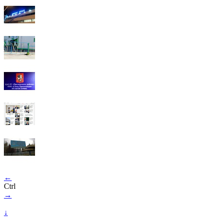
←
Ctrl
→
↓