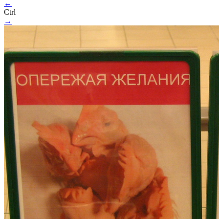
←
Ctrl
→