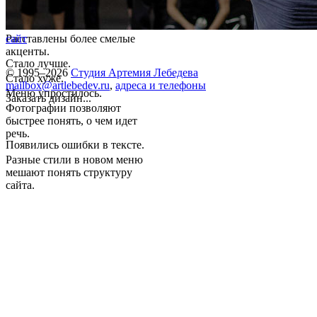
Расставлены более смелые
сайт
акценты.
Стало лучше.
© 1995–2026
Студия Артемия Лебедева
Стало хуже.
mailbox@artlebedev.ru
,
адреса и телефоны
Меню упростилось.
Заказать дизайн...
Фотографии позволяют
быстрее понять, о чем идет
речь.
Появились ошибки в тексте.
Разные стили в новом меню
мешают понять структуру
сайта.