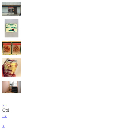
←
Ctrl
→
↓