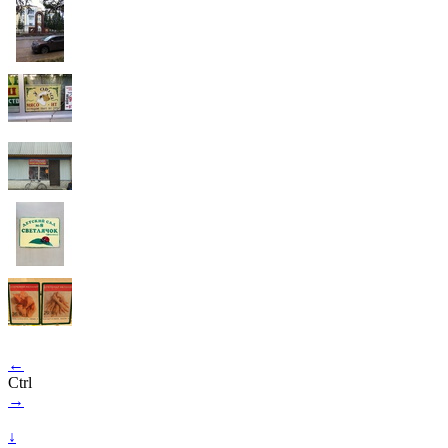
←
Ctrl
→
↓