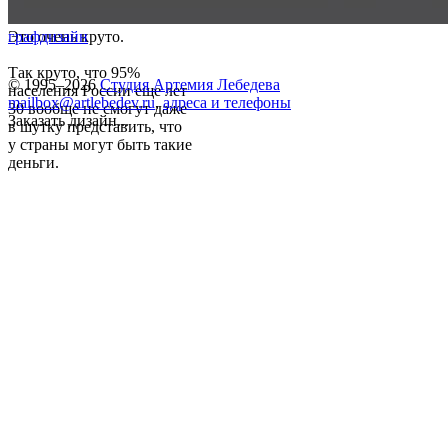
Это очень круто.
графдизайн
Так круто, что 95%
© 1995–2026
Студия Артемия Лебедева
населения России еще лет
mailbox@artlebedev.ru
,
адреса и телефоны
30 вообще не смогут даже
Заказать дизайн...
в шутку представить, что
у страны могут быть такие
деньги.