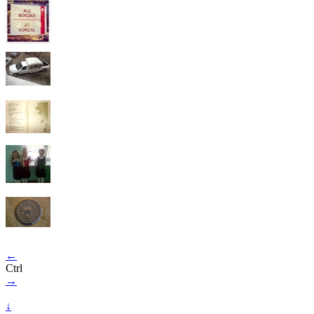
←
Ctrl
→
↓