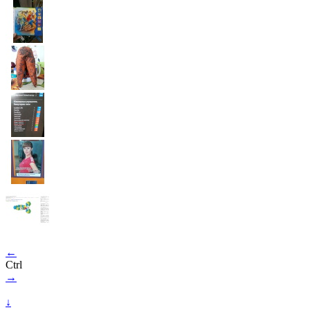
←
Ctrl
→
↓