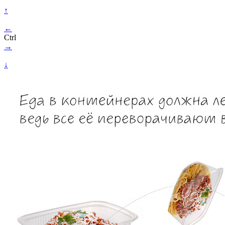
↑
←
Ctrl
→
↓