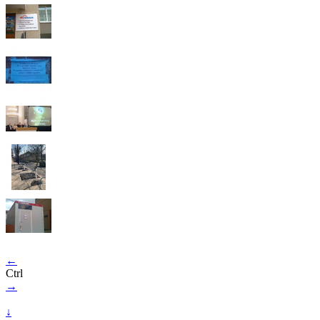
←
Ctrl
→
↓