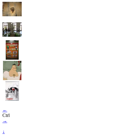
←
Ctrl
→
↓