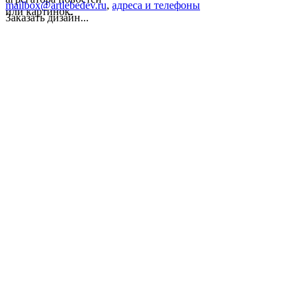
mailbox@artlebedev.ru
,
адреса и телефоны
или картинок.
Заказать дизайн...