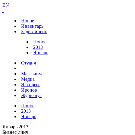
EN
Новое
Инвентарь
Задизайнено
Понос
2013
Январь
Студия
Магазинус
Медиа
Экспресс
Иронов
Журналус
Понос
2013
Январь
Январь 2013
Бизнес-линч