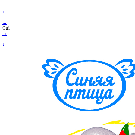
↑
←
Ctrl
→
↓