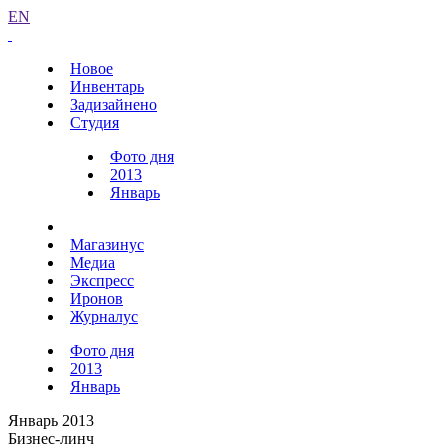
EN
Новое
Инвентарь
Задизайнено
Студия
Фото дня
2013
Январь
Магазинус
Медиа
Экспресс
Иронов
Журналус
Фото дня
2013
Январь
Январь 2013
Бизнес-линч