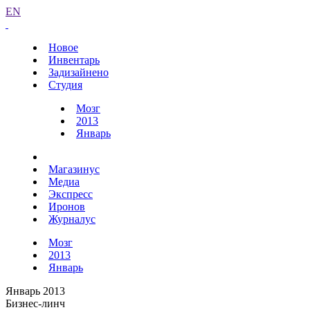
EN
Новое
Инвентарь
Задизайнено
Студия
Мозг
2013
Январь
Магазинус
Медиа
Экспресс
Иронов
Журналус
Мозг
2013
Январь
Январь 2013
Бизнес-линч