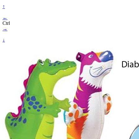
↑
←
Ctrl
→
↓