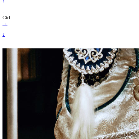
↑
←
Ctrl
→
↓