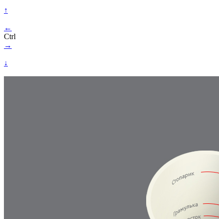
↑
←
Ctrl
→
↓