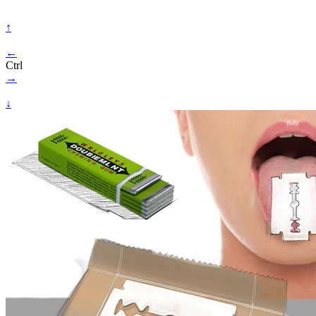
↑
←
Ctrl
→
↓