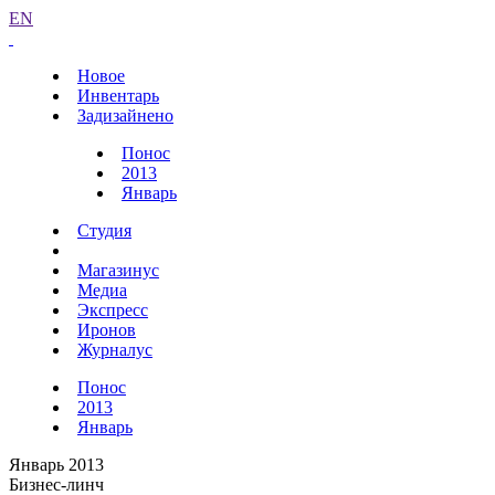
EN
Новое
Инвентарь
Задизайнено
Понос
2013
Январь
Студия
Магазинус
Медиа
Экспресс
Иронов
Журналус
Понос
2013
Январь
Январь 2013
Бизнес-линч