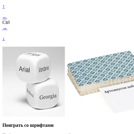
↑
←
Ctrl
→
↓
Поиграть со шрифтами