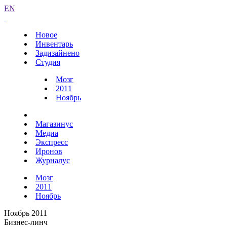
EN
Новое
Инвентарь
Задизайнено
Студия
Мозг
2011
Ноябрь
Магазинус
Медиа
Экспресс
Иронов
Журналус
Мозг
2011
Ноябрь
Ноябрь 2011
Бизнес-линч