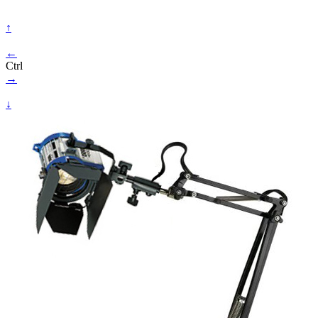
↑
←
Ctrl
→
↓