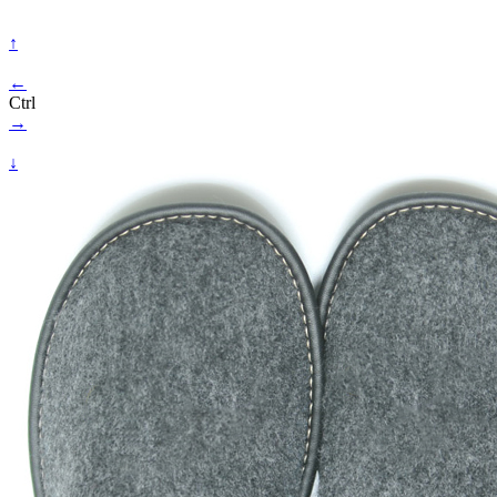
↑
←
Ctrl
→
↓