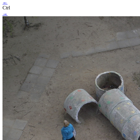
←
Ctrl
→