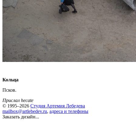
Кольца
Псков.
Прислал hecate
© 1995–2026
Студия Артемия Лебедева
mailbox@artlebedev.ru
,
адреса и телефоны
Заказать дизайн...