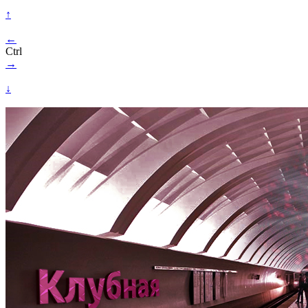
↑
←
Ctrl
→
↓