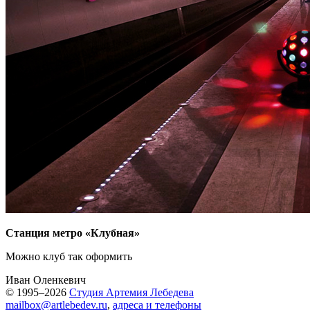
Станция метро «Клубная»
Можно клуб так оформить
Иван Оленкевич
© 1995–2026
Студия Артемия Лебедева
mailbox@artlebedev.ru
,
адреса и телефоны