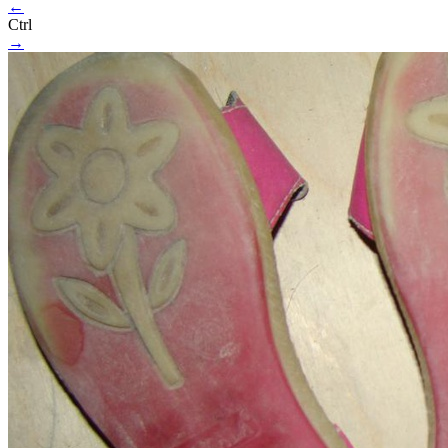
←
Ctrl
→