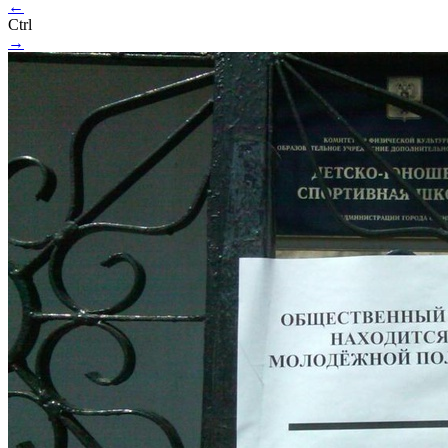
←
Ctrl
→