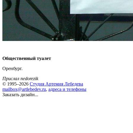
Общественный туалет
Оренбург.
Прислал nedorezik
© 1995–2026
Студия Артемия Лебедева
mailbox@artlebedev.ru
,
адреса и телефоны
Заказать дизайн...