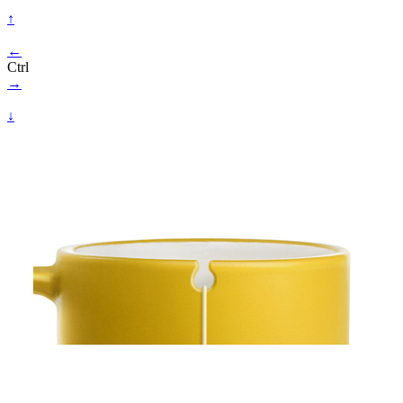
↑
←
Ctrl
→
↓