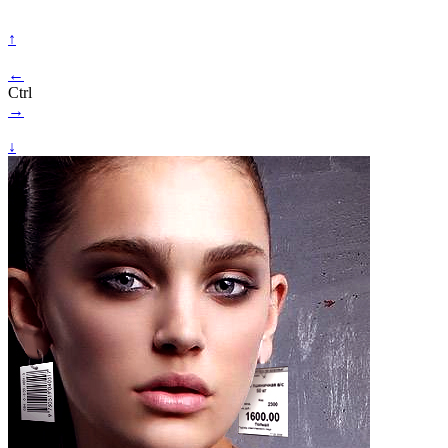
↑
←
Ctrl
→
↓