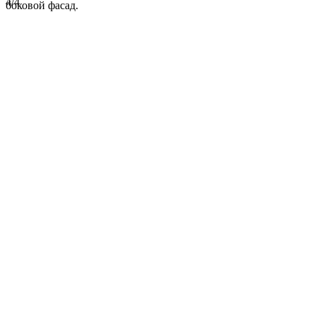
4/4
боковой фасад.