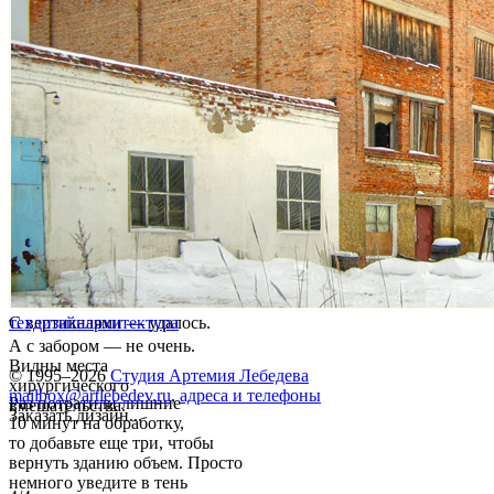
С вертикалями — удалось.
техдизайн
архитектура
А с забором — не очень.
Видны места
© 1995–2026
Студия Артемия Лебедева
хирургического
mailbox@artlebedev.ru
,
адреса и телефоны
Раз потратили лишние
вмешательства.
Заказать дизайн...
10 минут на обработку,
то добавьте еще три, чтобы
вернуть зданию объем. Просто
немного уведите в тень