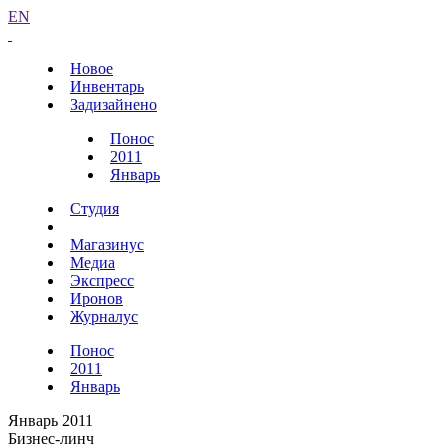
EN
Новое
Инвентарь
Задизайнено
Понос
2011
Январь
Студия
Магазинус
Медиа
Экспресс
Иронов
Журналус
Понос
2011
Январь
Январь 2011
Бизнес-линч