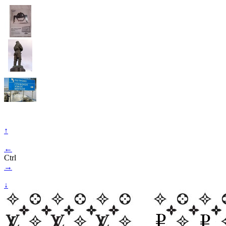
↑
←
Ctrl
→
↓