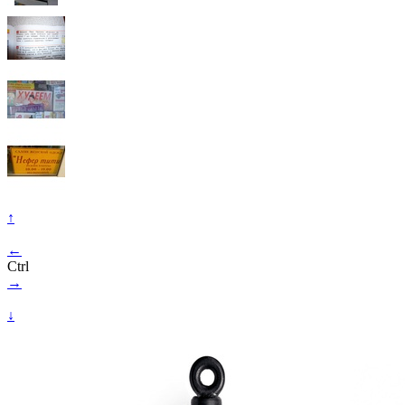
↑
←
Ctrl
→
↓