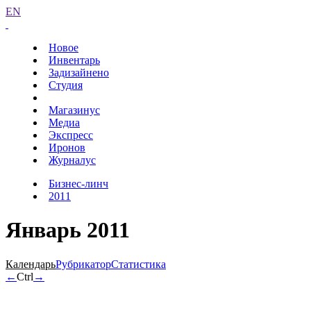
EN
Новое
Инвентарь
Задизайнено
Студия
Магазинус
Медиа
Экспресс
Иронов
Журналус
Бизнес-линч
2011
Январь 2011
Календарь
Рубрикатор
Статистика
←
Ctrl
→